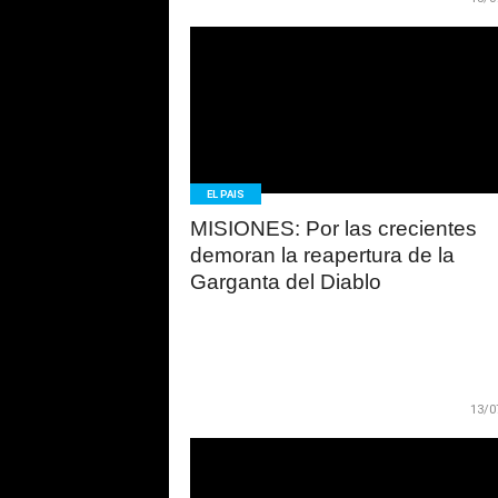
LEER
MAS
EL PAIS
MISIONES: Por las crecientes
demoran la reapertura de la
Garganta del Diablo
13/0
LEER