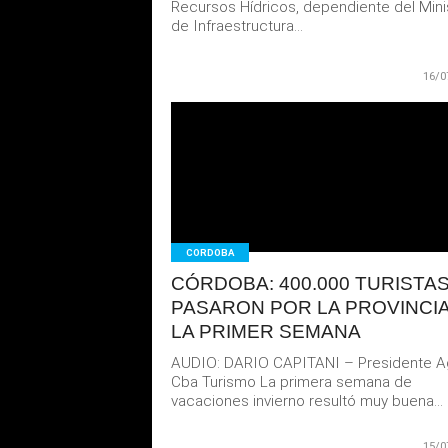
Recursos Hídricos, dependiente del Mini
de Infraestructura...
16/0
LEER
MAS
CORDOBA
CÓRDOBA: 400.000 TURISTA
PASARON POR LA PROVINCIA
LA PRIMER SEMANA
AUDIO: DARIO CAPITANI – Presidente A
Cba Turismo La primera semana de
vacaciones invierno resultó muy buena...
15/0