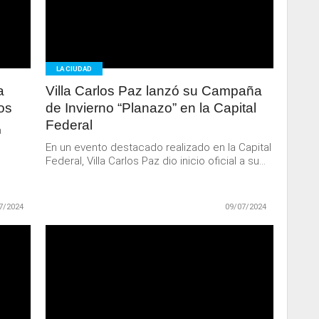
MAS
LA CIUDAD
a
Villa Carlos Paz lanzó su Campaña
os
de Invierno “Planazo” en la Capital
Federal
a
En un evento destacado realizado en la Capital
Federal, Villa Carlos Paz dio inicio oficial a su...
7/2024
09/07/2024
LEER
MAS