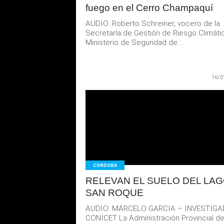
fuego en el Cerro Champaquí
AUDIO: Roberto Schreiner, vocero de la
Secretaría de Gestión de Riesgo Climátic
Ministerio de Seguridad de...
16/0
LEER
MAS
CORDOBA
RELEVAN EL SUELO DEL LA
SAN ROQUE
AUDIO: MARCELO GARCIA – INVESTIG
CONICET La Administración Provincial d