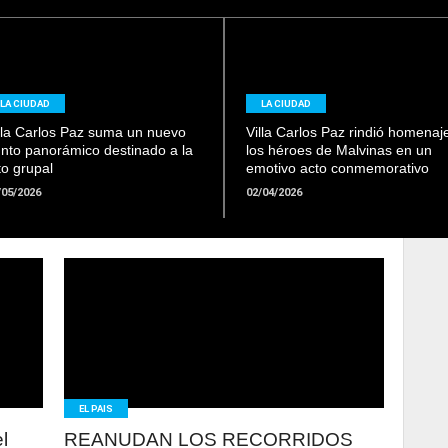
LEER
LEER
LA CIUDAD
LA CIUDAD
MAS
MAS
lla Carlos Paz suma un nuevo
Villa Carlos Paz rindió homenaj
nto panorámico destinado a la
los héroes de Malvinas en un
to grupal
emotivo acto conmemorativo
/05/2026
02/04/2026
LEER
MAS
EL PAIS
l
REANUDAN LOS RECORRIDOS