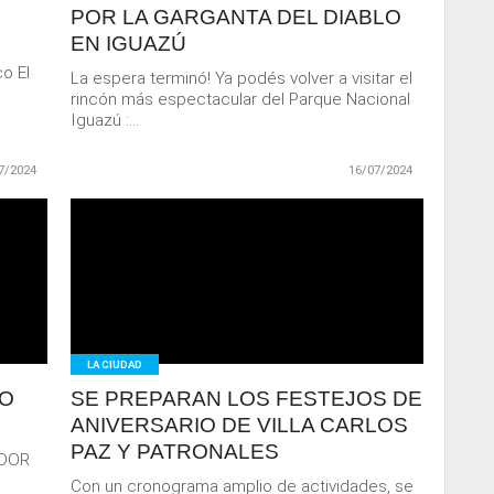
POR LA GARGANTA DEL DIABLO
EN IGUAZÚ
o El
La espera terminó! Ya podés volver a visitar el
rincón más espectacular del Parque Nacional
Iguazú :...
7/2024
16/07/2024
LEER
MAS
LA CIUDAD
GO
SE PREPARAN LOS FESTEJOS DE
ANIVERSARIO DE VILLA CARLOS
PAZ Y PATRONALES
ADOR
e
Con un cronograma amplio de actividades, se