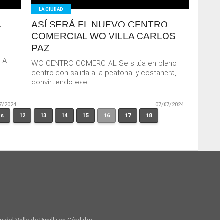
LA CIUDAD
A
ASÍ SERÁ EL NUEVO CENTRO
COMERCIAL WO VILLA CARLOS
PAZ
 A
WO CENTRO COMERCIAL Se sitúa en pleno
centro con salida a la peatonal y costanera,
convirtiendo ese...
7/2024
07/07/2024
as
12
13
14
15
16
17
18
es del Valle de Punilla en Córdoba