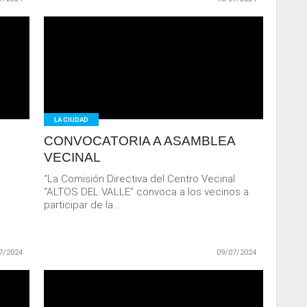
LEER
MAS
LA CIUDAD
CONVOCATORIA A ASAMBLEA
VECINAL
“La Comisión Directiva del Centro Vecinal
“ALTOS DEL VALLE” convoca a los vecinos a
participar de la...
7/2024
09/07/2024
LEER