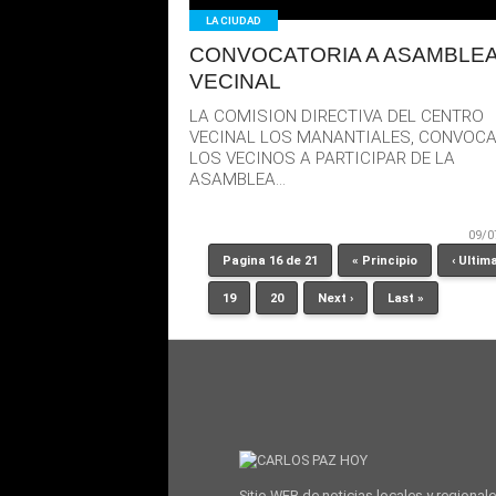
LA CIUDAD
CONVOCATORIA A ASAMBLE
VECINAL
LA COMISION DIRECTIVA DEL CENTRO
VECINAL LOS MANANTIALES, CONVOCA
LOS VECINOS A PARTICIPAR DE LA
ASAMBLEA...
09/0
Pagina 16 de 21
« Principio
‹ Ultim
19
20
Next ›
Last »
Sitio WEB de noticias locales y regional