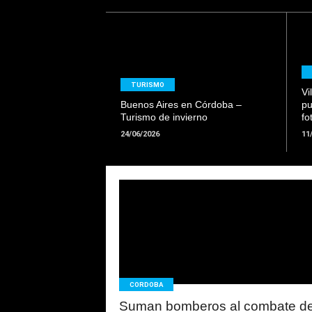
LEER
MAS
TURISMO
Vi
Buenos Aires en Córdoba –
pu
Turismo de invierno
fo
24/06/2026
11
LEER
MAS
CORDOBA
Suman bomberos al combate de