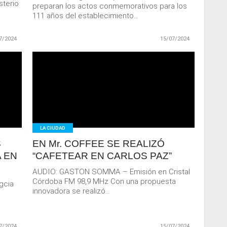
sterio
preparan los actos conmemorativos para los
111 años del establecimiento...
7/2024
15/07/2024
LEER
MAS
LA CIUDAD
S
EN Mr. COFFEE SE REALIZÓ
 EN
“CAFETEAR EN CARLOS PAZ”
AUDIO: GASTON SOMMA – Emisión en Cristal
Córdoba FM 98,9 MHz Con una propuesta
gcia
innovadora se realizó...
7/2024
15/07/2024