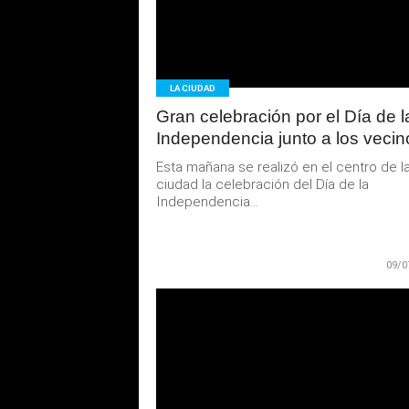
MAS
LA CIUDAD
Gran celebración por el Día de l
Independencia junto a los vecin
Esta mañana se realizó en el centro de l
ciudad la celebración del Día de la
Independencia...
09/0
LEER
MAS