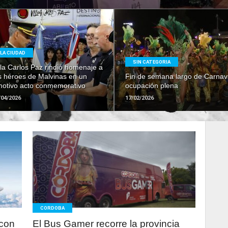
LEER
LEER
LA CIUDAD
MAS
MAS
SIN CATEGORIA
lla Carlos Paz rindió homenaje a
s héroes de Malvinas en un
Fin de semana largo de Carnav
otivo acto conmemorativo
ocupación plena
/04/2026
17/02/2026
LEER
MAS
CORDOBA
 con
El Bus Gamer recorre la provincia