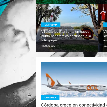
LEER
LA CIUDAD
MAS
Villa Carlos Paz suma un nuevo
Vi
punto panorámico destinado a la
lo
foto grupal
em
11/05/2026
02
LEER
MAS
CORDOBA
Córdoba crece en conectividad