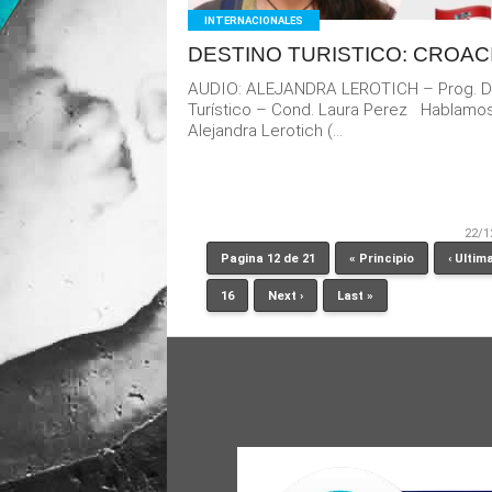
INTERNACIONALES
DESTINO TURISTICO: CROAC
AUDIO: ALEJANDRA LEROTICH – Prog. D
Turístico – Cond. Laura Perez Hablamo
Alejandra Lerotich (...
22/1
Pagina 12 de 21
« Principio
‹ Ultim
16
Next ›
Last »