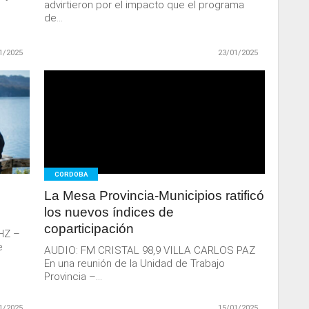
advirtieron por el impacto que el programa
de...
1/2025
23/01/2025
LEER
MAS
CORDOBA
u
La Mesa Provincia-Municipios ratificó
los nuevos índices de
coparticipación
MHZ –
e
AUDIO: FM CRISTAL 98,9 VILLA CARLOS PAZ
En una reunión de la Unidad de Trabajo
Provincia –...
1/2025
15/01/2025