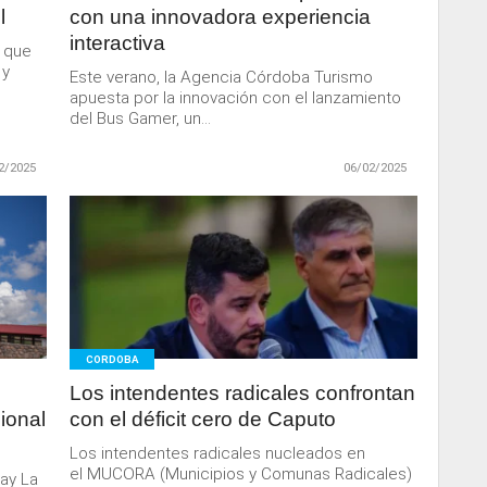
l
con una innovadora experiencia
interactiva
 que
 y
Este verano, la Agencia Córdoba Turismo
apuesta por la innovación con el lanzamiento
del Bus Gamer, un...
2/2025
06/02/2025
LEER
MAS
CORDOBA
Los intendentes radicales confrontan
cional
con el déficit cero de Caputo
Los intendentes radicales nucleados en
el MUCORA (Municipios y Comunas Radicales)
ay La