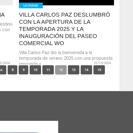
LA CIUDAD
IA
VILLA CARLOS PAZ DESLUMBRÓ
CON LA APERTURA DE LA
estino
TEMPORADA 2025 Y LA
s con
INAUGURACIÓN DEL PASEO
COMERCIAL WO
Villa Carlos Paz dio la bienvenida a la
temporada de verano 2025 con una propuesta
2/2024
renovada y...
21/12/2024
as
8
9
10
11
12
13
14
15