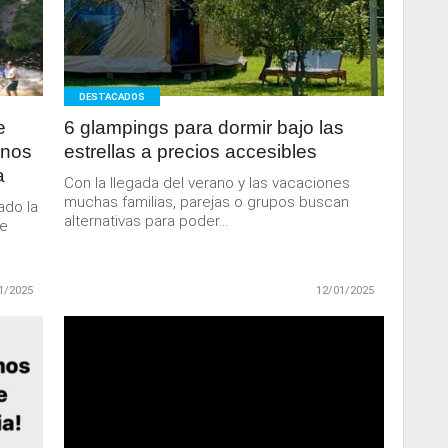
MAS
DESTACADOS
e
6 glampings para dormir bajo las
inos
estrellas a precios accesibles
a
Con la llegada del verano y las vacaciones
muchas familias, parejas o grupos buscan
ado la
alternativas para poder...
te
1/2025
12/01/2025
LEER
MAS