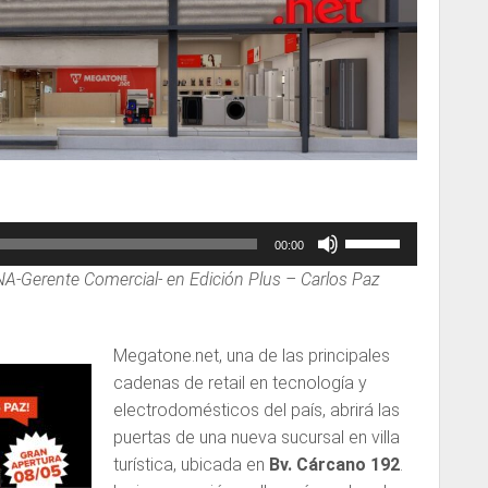
Utiliza
00:00
las
erente Comercial- en Edición Plus – Carlos Paz
teclas
de
flecha
Megatone.net, una de las principales
arriba/abajo
cadenas de retail en tecnología y
para
electrodomésticos del país, abrirá las
aumentar
puertas de una nueva sucursal en villa
o
turística, ubicada en
Bv. Cárcano 192
.
disminuir