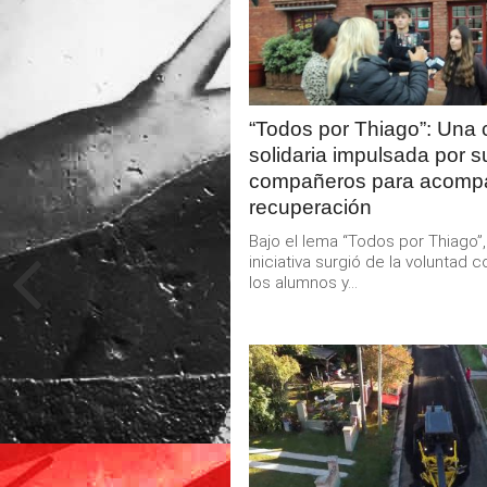
LEER
MAS
“Todos por Thiago”: Una
solidaria impulsada por s
compañeros para acomp
recuperación
Bajo el lema “Todos por Thiago”,
iniciativa surgió de la voluntad c
los alumnos y...
LEER
MAS