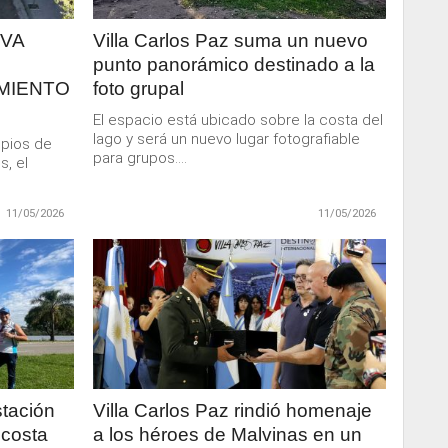
EVA
Villa Carlos Paz suma un nuevo
punto panorámico destinado a la
MIENTO
foto grupal
El espacio está ubicado sobre la costa del
lago y será un nuevo lugar fotografiable
opios de
para grupos....
s, el
11/05/2026
11/05/2026
LEER
MAS
stación
Villa Carlos Paz rindió homenaje
 costa
a los héroes de Malvinas en un