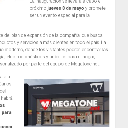
La inauguración se llevará a cabo el
el
próximo
jueves 8 de mayo
y promete
volumen.
ser un evento especial para la
te del plan de expansión de la compañía, que busca
oductos y servicios a más clientes en todo el país. La
io moderno, donde los visitantes podrán encontrar las
a, electrodomésticos y artículos para el hogar,
onalizado por parte del equipo de Megatone.net.
vita a
Carlos
del
 habrá
tos
o para
e ganar