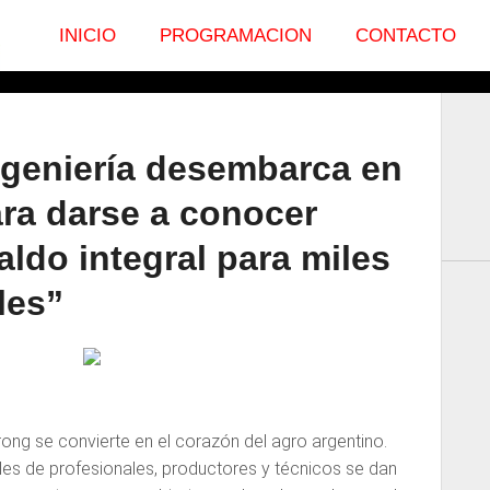
INICIO
PROGRAMACION
CONTACTO
ngeniería desembarca en
ra darse a conocer
ldo integral para miles
les”
strong se convierte en el corazón del agro argentino.
les de profesionales, productores y técnicos se dan