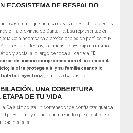
UN ECOSISTEMA DE RESPALDO
s un ecosistema que agrupa dos Cajas y ocho colegios
ines en la provincia de Santa Fe. Esa representación
saje: la Caja acompaña a profesionales de perfiles muy
 técnicos, arquitectos, agrimensores— bajo un mismo
tico y social a lo largo de toda su carrera. “
El
 caras del mismo compromiso con el profesional.
io; la otra protege a él y su familia cuando lo
toda la trayectoria
“, sintetizó Balbastro.
UBILACIÓN: UNA COBERTURA
 ETAPA DE TU VIDA
, la Caja simboliza un contenedor de confianza: guarda,
ad previsional y social, garantizando que el esfuerzo
uilidad mañana.