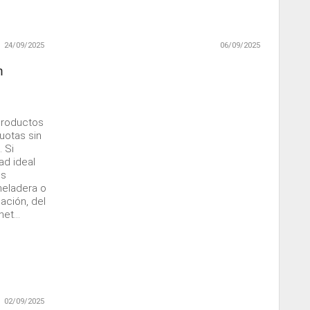
24/09/2025
06/09/2025
n
productos
uotas sin
 Si
ad ideal
os
heladera o
ación, del
et...
02/09/2025