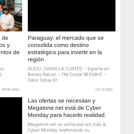
LEER
MAS
a de
Paraguay: el mercado que se
os y
consolida como destino
entos de
estratégico para invertir en la
región
 su
AUDIO: DANIELLA CORTÉS – Experta en
6,
Bienes Raíces – FM Cristal 98.9 MHZ –
Dario Tebay En...
04/06/2026
10/12/2025
Las ofertas se necesitan y
Megatone.net está de Cyber
Monday para hacerlo realidad.
Megatone.net se suma una vez más al
Cyber Monday, reafirmando su