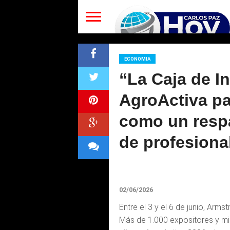
ECONOMIA
“La Caja de I
AgroActiva pa
como un respa
de profesiona
02/06/2026
Entre el 3 y el 6 de junio, Arm
Más de 1.000 expositores y mi