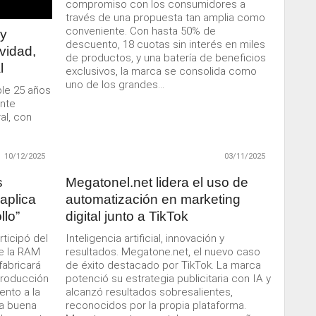
compromiso con los consumidores a
través de una propuesta tan amplia como
conveniente. Con hasta 50% de
cy
descuento, 18 cuotas sin interés en miles
vidad,
de productos, y una batería de beneficios
l
exclusivos, la marca se consolida como
uno de los grandes...
le 25 años
nte
al, con
10/12/2025
03/11/2025
s
Megatonel.net lidera el uso de
aplica
automatización en marketing
llo”
digital junto a TikTok
rticipó del
Inteligencia artificial, innovación y
de la RAM
resultados. Megatone.net, el nuevo caso
fabricará
de éxito destacado por TikTok. La marca
 producción
potenció su estrategia publicitaria con IA y
ento a la
alcanzó resultados sobresalientes,
na buena
reconocidos por la propia plataforma.