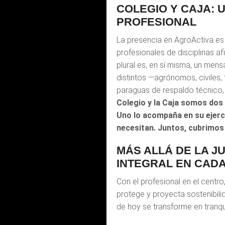
COLEGIO Y CAJA: 
PROFESIONAL
La presencia en AgroActiva e
profesionales de disciplinas af
plural es, en sí misma, un men
distintos —agrónomos, civiles,
paraguas de respaldo técnico, é
Colegio y la Caja somos dos
Uno lo acompaña en su ejercic
necesitan. Juntos, cubrimos 
MÁS ALLÁ DE LA J
INTEGRAL EN CADA
Con el profesional en el centro
protege y proyecta sostenibilid
de hoy se transforme en tranq