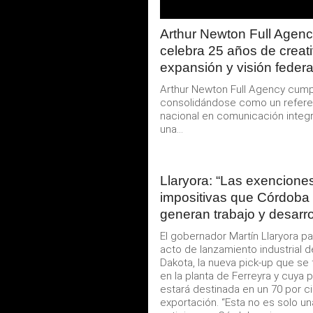
Arthur Newton Full Agen
celebra 25 años de creati
expansión y visión federa
Arthur Newton Full Agency cump
consolidándose como un refere
nacional en comunicación integr
una...
Llaryora: “Las exencione
impositivas que Córdoba 
generan trabajo y desarro
El gobernador Martín Llaryora pa
acto de lanzamiento industrial 
Dakota, la nueva pick-up que se 
en la planta de Ferreyra y cuya
estará destinada en un 70 por ci
exportación. “Esta no es solo u