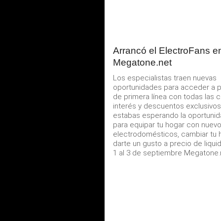
Arrancó el ElectroFans e
Megatone.net
Los especialistas traen nuevas
oportunidades para acceder a 
de primera línea con todas las c
interés y descuentos exclusivos.
estabas esperando la oportunid
para equipar tu hogar con nuev
electrodomésticos, cambiar tu 
darte un gusto a precio de liquid
1 al 3 de septiembre Megatone.n