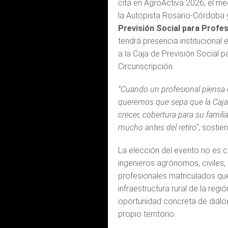
cita en AgroActiva 2026, el m
la Autopista Rosario-Córdoba y
Previsión Social para Profesi
tendrá presencia institucional 
a la Caja de Previsión Social p
Circunscripción.
“Cuando un profesional piensa e
queremos que sepa que la Caja
crecer, cobertura para su famili
mucho antes del retiro”
, sostie
La elección del evento no es 
ingenieros agrónomos, civiles,
profesionales matriculados que
infraestructura rural de la regi
oportunidad concreta de diálog
propio territorio.