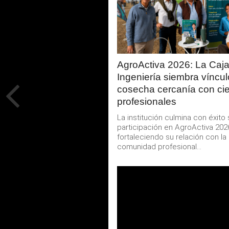
LEER
MAS
AgroActiva 2026: La Caj
Ingeniería siembra víncul
cosecha cercanía con ci
profesionales
La institución culmina con éxito
participación en AgroActiva 202
fortaleciendo su relación con la
comunidad profesional...
LEER
MAS