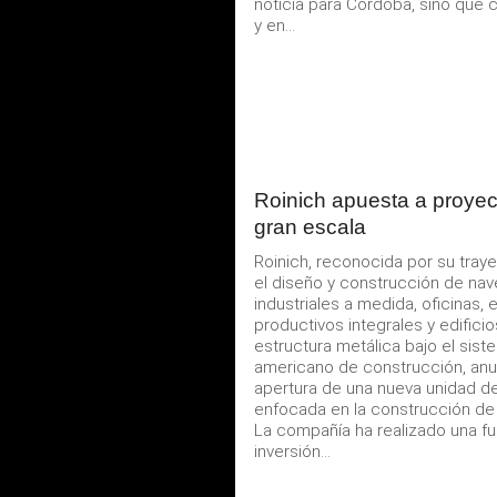
noticia para Córdoba, sino que 
y en...
Roinich apuesta a proyec
gran escala
Roinich, reconocida por su traye
el diseño y construcción de na
industriales a medida, oficinas,
productivos integrales y edifici
estructura metálica bajo el sist
americano de construcción, anu
apertura de una nueva unidad d
enfocada en la construcción de 
La compañía ha realizado una fu
inversión...