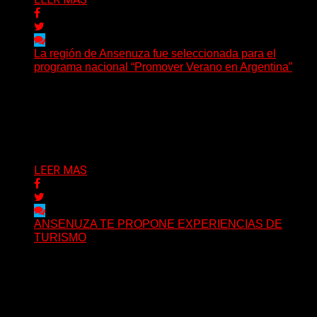
La región de Ansenuza fue seleccionada para el
programa nacional “Promover Verano en Argentina”
AUDIO: Extracto programa: ULTIMA ESTACIÓN –
DARIO TEBAY La iniciativa de la Secretaría de Turismo,
Ambiente y...
07/12/2025
LEER MAS
ANSENUZA TE PROPONE EXPERIENCIAS DE
TURISMO
La región donde el pasado emerge como atractivo
turístico. La región que convirtió sus huellas en un...
18/11/2025