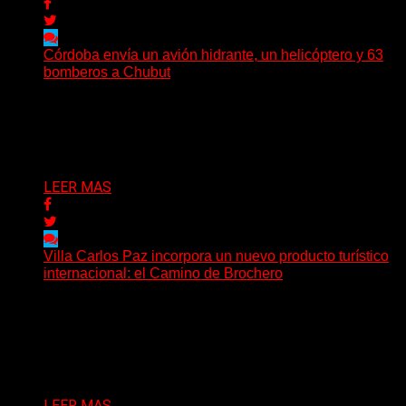
Córdoba envía un avión hidrante, un helicóptero y 63
bomberos a Chubut
El gobernador Martín Llaryora se comunicó con su par
de Chubut, Ignacio Torres, para expresar la solidaridad...
11/01/2026
LEER MAS
Villa Carlos Paz incorpora un nuevo producto turístico
internacional: el Camino de Brochero
Con la presencia del Intendente Esteban Avilés, el
Secretario de Turismo e Innovación, Cultura y Deportes
Sebastián...
12/12/2025
LEER MAS