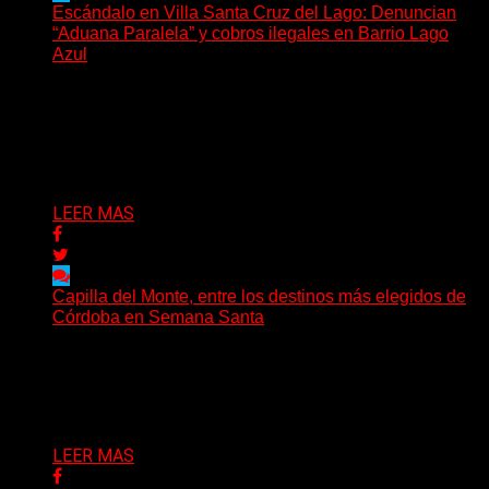
Escándalo en Villa Santa Cruz del Lago: Denuncian
“Aduana Paralela” y cobros ilegales en Barrio Lago
Azul
Un grupo de vecinos constituidos como asociación civil
pretende controlar el acceso al barrio, exigir datos
biométricos...
09/04/2026
LEER MAS
Capilla del Monte, entre los destinos más elegidos de
Córdoba en Semana Santa
Con una ocupación turística que superó el 90% Capilla
del Monte volvió a ubicarse entre los destinos más...
05/04/2026
LEER MAS