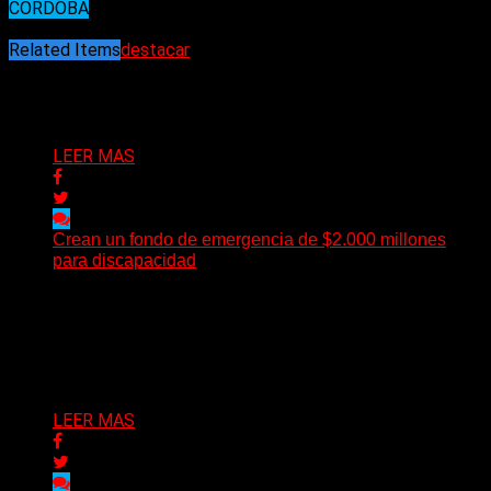
CORDOBA
21/11/2025
Related Items
destacar
Puede interesarte
LEER MAS
Crean un fondo de emergencia de $2.000 millones
para discapacidad
El gobernador Martín Llaryora dispuso la creación de
“Córdoba Sostiene – Fondo de emergencia para
discapacidad”, integrado...
06/05/2026
LEER MAS