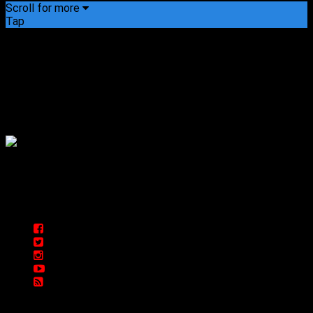
Scroll for more
Tap
Sitio WEB de noticias locales y regionales del Valle de Punilla
en Córdoba
Sitio creado por SOLUMEDIA.COM.AR ©