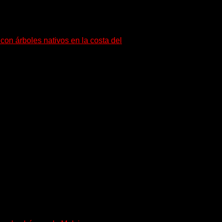
con árboles nativos en la costa del
 Paz, a través del Área de Ambiente,
s...