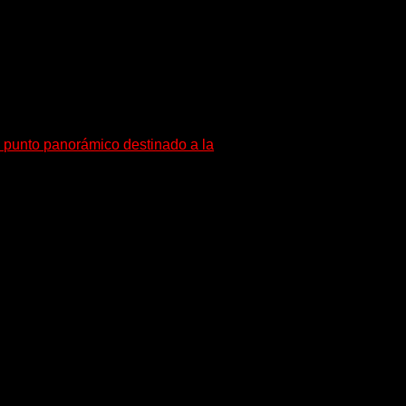
 punto panorámico destinado a la
 costa del lago y será un nuevo
.