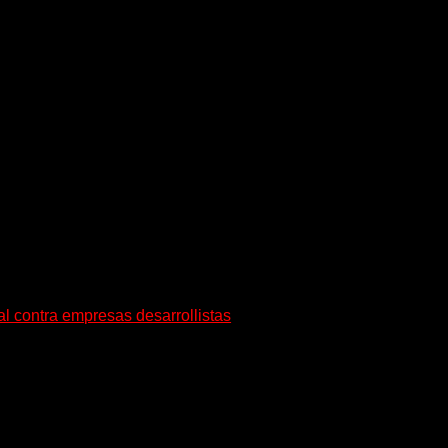
l contra empresas desarrollistas
ó una presentación ante la Justicia
y abuso del...