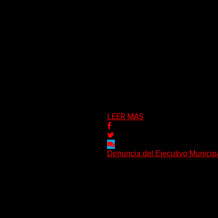
colectiva de los alumnos y...
05/06/2026
LEER MAS
Denuncia del Ejecutivo Municipa
El Municipio de Carlos Paz realiz
por hostigamiento administrativo 
27/05/2026