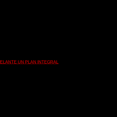
DELANTE UN PLAN INTEGRAL
pios de más de $2.050 millones de