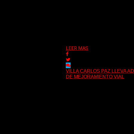
LEER MAS
VILLA CARLOS PAZ LLEVA A
DE MEJORAMIENTO VIAL
Con una inversión de fondos pro
pesos, el Municipio presentó la...
11/05/2026