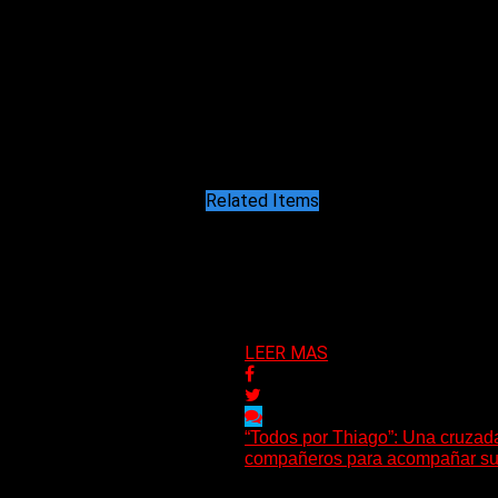
2) Elección de un vecino para secreta
3) Elección de dos vecinos para refre
4) Lectura de Memoria y posterior ap
5) Lectura del Balance Económico Anu
6) Lectura del Informe de la Comisió
Related Items
Puede interesarte
LEER MAS
“Todos por Thiago”: Una cruzada
compañeros para acompañar su
Bajo el lema “Todos por Thiago”, l