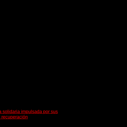
rio de Acta.
ndar el Acta.
robación.
al y posterior aprobación.
n Revisora de Cuentas.
 solidaria impulsada por sus
 recuperación
a iniciativa surgió de la voluntad