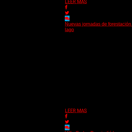
LEER MAS
Nuevas jornadas de forestación 
lago
La Municipalidad de Villa Carlos
llevó adelante dos nuevas jornada
02/04/2026
LEER MAS