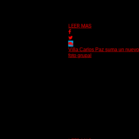
LEER MAS
Villa Carlos Paz suma un nuevo
foto grupal
El espacio está ubicado sobre la
lugar fotografiable para grupos...
11/05/2026