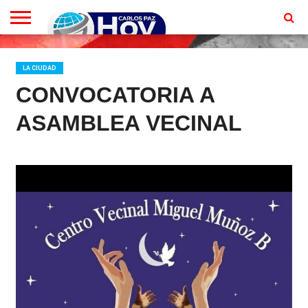
EN
VIVO
CONTACTO
HOMEPAGE
LA CIUDAD
CONVOCATORIA A
ASAMBLEA VECINAL