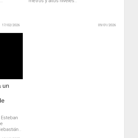
..
metros y altos niveles...
17/02/2026
09/01/2026
a un
de
e Esteban
 e
ebastián...