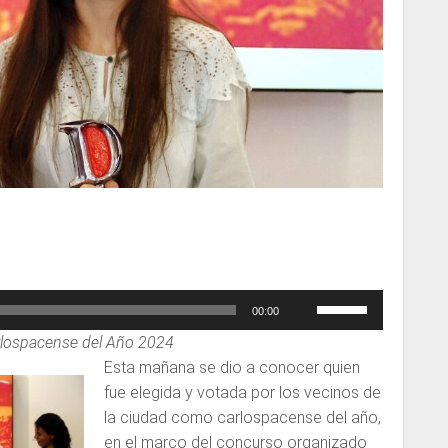
Utiliza
00:00
las
lospacense del Año 2024
teclas
Esta mañana se dio a conocer quien
de
fue elegida y votada por los vecinos de
flecha
la ciudad como carlospacense del año,
arriba/abajo
en el marco del concurso organizado