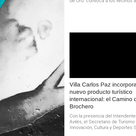
de Oro” convoca a los vecinos a.
LEER
MAS
Villa Carlos Paz incorpor
nuevo producto turístico
internacional: el Camino 
Brochero
Con la presencia del Intendent
Avilés, el Secretario de Turismo
Innovación, Cultura y Deportes S