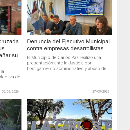
LEER
MAS
 cruzada
Denuncia del Ejecutivo Municipal
us
contra empresas desarrollistas
añar su
El Municipio de Carlos Paz realizó una
presentación ante la Justicia por
hostigamiento administrativo y abuso del...
 la
olectiva de
05/06/2026
27/05/2026
LEER
MAS