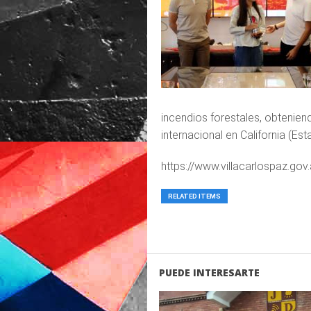
incendios forestales, obtenie
internacional en California (Es
https://www.villacarlospaz.gov
RELATED ITEMS
PUEDE INTERESARTE