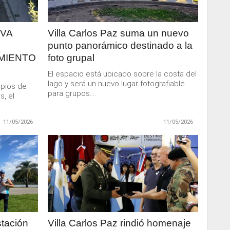
EVA
Villa Carlos Paz suma un nuevo
punto panorámico destinado a la
MIENTO
foto grupal
El espacio está ubicado sobre la costa del
lago y será un nuevo lugar fotografiable
opios de
para grupos....
s, el
11/05/2026
11/05/2026
LEER
MAS
stación
Villa Carlos Paz rindió homenaje