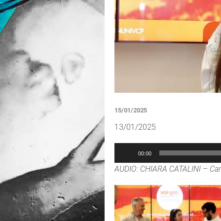
15/01/2025
13/01/2025
Reproductor
00:00
de
AUDIO: CHIARA CATALINI – Car
audio