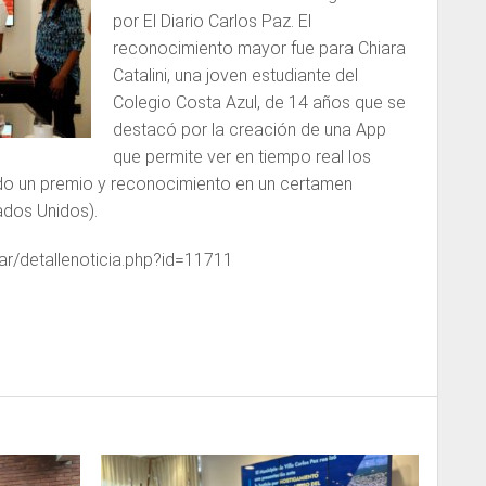
para
por El Diario Carlos Paz. El
aumentar
reconocimiento mayor fue para Chiara
o
Catalini, una joven estudiante del
disminuir
Colegio Costa Azul, de 14 años que se
el
destacó por la creación de una App
volumen.
que permite ver en tiempo real los
ndo un premio y reconocimiento en un certamen
tados Unidos).
.ar/detallenoticia.php?id=11711