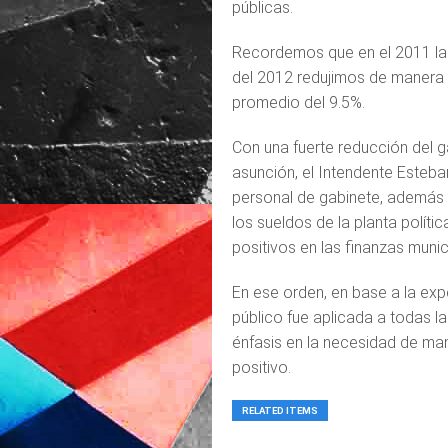
públicas.
Recordemos que en el 2011 la 
del 2012 redujimos de manera 
promedio del 9.5%.
Con una fuerte reducción del 
asunción, el Intendente Esteban
personal de gabinete, además 
los sueldos de la planta polít
positivos en las finanzas munic
En ese orden, en base a la expe
público fue aplicada a todas l
énfasis en la necesidad de mant
positivo.
RELATED ITEMS