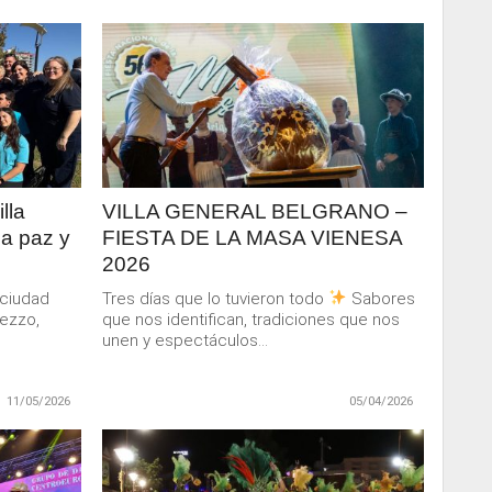
LEER
MAS
lla
VILLA GENERAL BELGRANO –
la paz y
FIESTA DE LA MASA VIENESA
2026
a ciudad
Tres días que lo tuvieron todo
Sabores
rezzo,
que nos identifican, tradiciones que nos
unen y espectáculos...
11/05/2026
05/04/2026
LEER