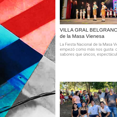
MAS
VILLA GRAL BELGRANO:
de la Masa Vienesa
La Fiesta Nacional de la Masa V
empezó como más nos gusta: 
sabores que únicos, espectáculo
LEER
MAS