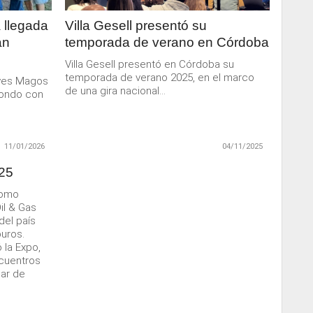
 llegada
Villa Gesell presentó su
an
temporada de verano en Córdoba
Villa Gesell presentó en Córdoba su
temporada de verano 2025, en el marco
eyes Magos
de una gira nacional...
dondo con
11/01/2026
04/11/2025
25
como
il & Gas
del país
buros.
 la Expo,
cuentros
ar de