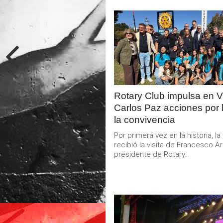
LEER
MAS
Rotary Club impulsa en Vi
Carlos Paz acciones por 
la convivencia
Por primera vez en la historia, l
recibió la visita de Francesco A
presidente de Rotary...
LEER