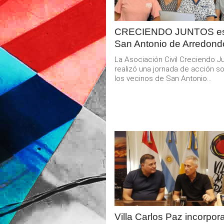
CRECIENDO JUNTOS es
San Antonio de Arredond
La Asociación Civil Creciendo J
realizó una jornada de acción so
los vecinos de San Antonio...
LEER
MAS
Villa Carlos Paz incorpor