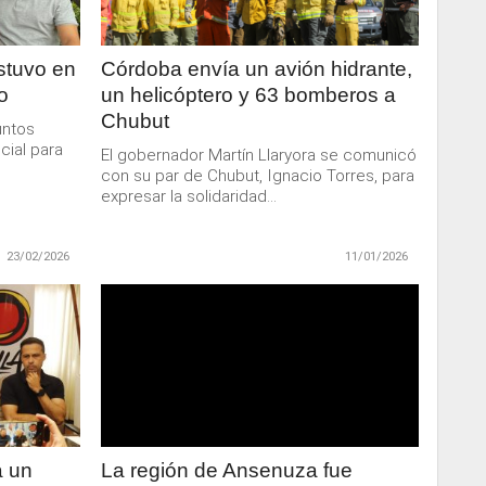
tuvo en
Córdoba envía un avión hidrante,
o
un helicóptero y 63 bomberos a
Chubut
untos
cial para
El gobernador Martín Llaryora se comunicó
con su par de Chubut, Ignacio Torres, para
expresar la solidaridad...
23/02/2026
11/01/2026
LEER
MAS
a un
La región de Ansenuza fue