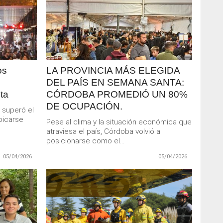
LEER
MAS
os
LA PROVINCIA MÁS ELEGIDA
e
DEL PAÍS EN SEMANA SANTA:
ta
CÓRDOBA PROMEDIÓ UN 80%
DE OCUPACIÓN.
 superó el
bicarse
Pese al clima y la situación económica que
atraviesa el país, Córdoba volvió a
posicionarse como el...
05/04/2026
05/04/2026
LEER
MAS