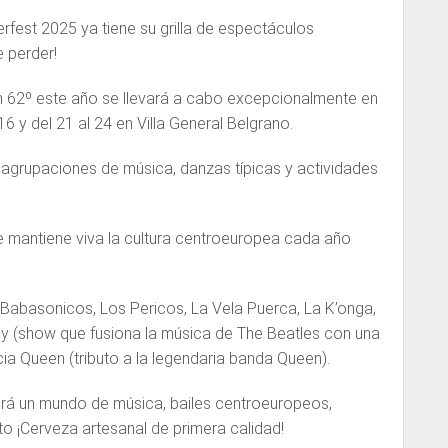
de
fest 2025 ya tiene su grilla de espectáculos
flecha
e perder!
arriba/abajo
para
ón 62º este año se llevará a cabo excepcionalmente en
aumentar
6 y del 21 al 24 en Villa General Belgrano.
o
agrupaciones de música, danzas típicas y actividades
disminuir
el
volumen.
e mantiene viva la cultura centroeuropea cada año
, Babasonicos, Los Pericos, La Vela Puerca, La K’onga,
y (show que fusiona la música de The Beatles con una
cia Queen (tributo a la legendaria banda Queen).
erá un mundo de música, bailes centroeuropeos,
o ¡Cerveza artesanal de primera calidad!