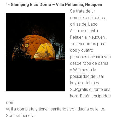
1-
Glamping Elco Domo – Villa Pehuenia, Neuquén
Se trata de un
complejo ubicado a
orillas del Lago
Aluminé en Villa
Pehuenia, Neuquén.
Tienen domos para
dos y cuatro
personas que incluyen
desde ropa de cama
y WiFi hasta la
posibilidad de usar
kayak o tabla de
SUPgratis durante una
hora. Están equipados
con
vajilla completa y tienen sanitarios con ducha caliente.
Son petfriendly.