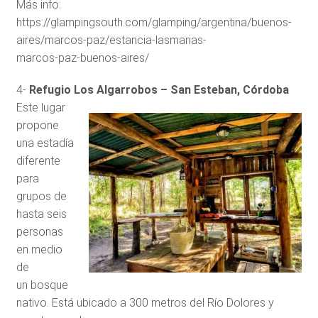
Más info:
https://glampingsouth.com/glamping/argentina/buenos-
aires/marcos-paz/estancia-lasmarias-
marcos-paz-buenos-aires/
4-
Refugio Los Algarrobos – San Esteban, Córdoba
Este lugar
propone
una estadía
diferente
para
grupos de
hasta seis
personas
en medio
de
un bosque
nativo. Está ubicado a 300 metros del Río Dolores y