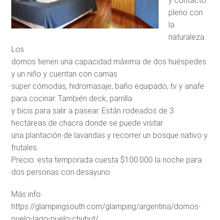
y contacto
pleno con
la
naturaleza.
Los
domos tienen una capacidad máxima de dos huéspedes
y un niño y cuentan con camas
súper cómodas, hidromasaje, baño equipado, tv y anafe
para cocinar. También deck, parrilla
y bicis para salir a pasear. Están rodeados de 3
hectáreas de chacra donde se puede visitar
una plantación de lavandas y recorrer un bosque nativo y
frutales.
Precio: esta temporada cuesta $100.000 la noche para
dos personas con desayuno.
Más info:
https://glampingsouth.com/glamping/argentina/domos-
puelo-lago-puelo-chubut/