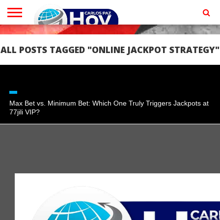
EN
VIVO
CONTACTO
HOMEPAGE
ALL POSTS TAGGED "ONLINE JACKPOT STRATEGY"
Max Bet vs. Minimum Bet: Which One Truly Triggers Jackpots at
77jili VIP?